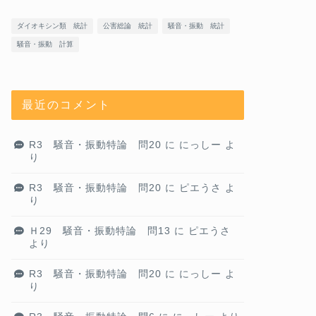
ダイオキシン類 統計
公害総論 統計
騒音・振動 統計
騒音・振動 計算
最近のコメント
R3 騒音・振動特論 問20
に
にっしー
よ
り
R3 騒音・振動特論 問20
に
ピエうさ
よ
り
Ｈ29 騒音・振動特論 問13
に
ピエうさ
より
R3 騒音・振動特論 問20
に
にっしー
よ
り