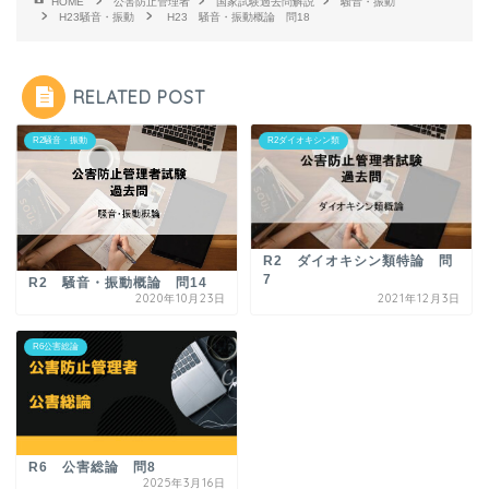
HOME
公害防止管理者
国家試験過去問解説
騒音・振動
H23騒音・振動
H23 騒音・振動概論 問18
RELATED POST
R2騒音・振動
R2ダイオキシン類
R2 ダイオキシン類特論 問
7
R2 騒音・振動概論 問14
2020年10月23日
2021年12月3日
R6公害総論
R6 公害総論 問8
2025年3月16日