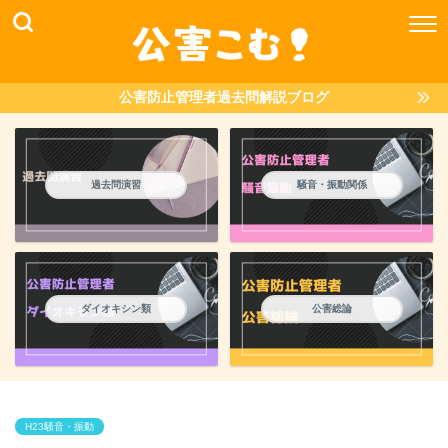
公害防止管理者過去問解説ブログ
過去問演習
騒音・振動関係
ダイオキシン類
公害総論
H23騒音・振動