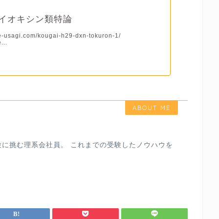
ダイオキシン類特論
rre-usagi.com/kougai-h29-dxn-tokuron-1/
...
ABOUT ME
験に挑む理系会社員。 これまでの受験したノウハウを