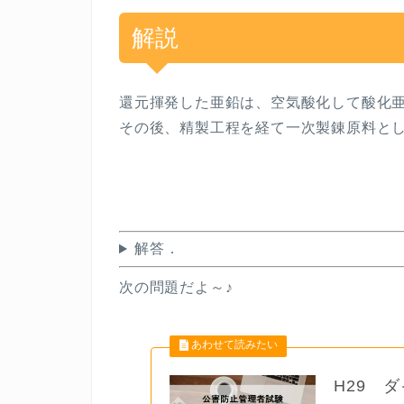
解説
還元揮発した亜鉛は、空気酸化して酸化
その後、精製工程を経て一次製錬原料と
解答．
次の問題だよ～♪
H29 