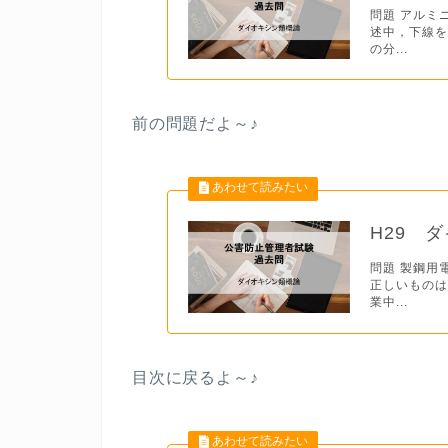
問題 アルミ
述中，下線を
の分...
前の問題だよ
～♪
H29 
問題 製鋼用
正しいものは
業中...
目次に戻るよ～♪