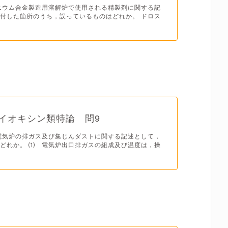
ニウム合金製造用溶解炉で使用される精製剤に関する記
付した箇所のうち，誤っているものはどれか。 ドロス
ダイオキシン類特論 問9
電気炉の排ガス及び集じんダストに関する記述として，
どれか。 ⑴ 電気炉出口排ガスの組成及び温度は，操