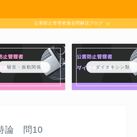
公害防止管理者過去問解説ブログ
騒音・振動関係
ダイオキシン類
特論 問10