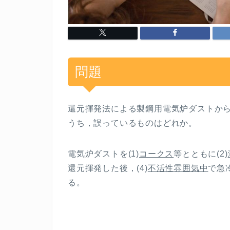
問題
還元揮発法による製鋼用電気炉ダストか
うち，誤っているものはどれか。
電気炉ダストを(1)
コークス
等とともに(2)
還元揮発した後，(4)
不活性雰囲気中
で急
る。