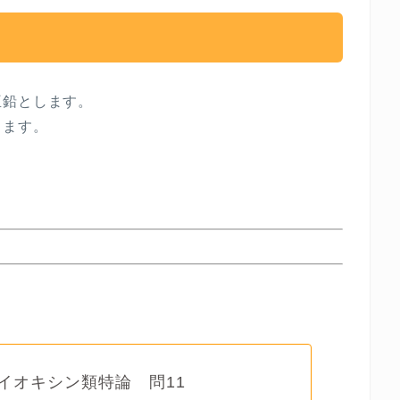
亜鉛とします。
します。
ダイオキシン類特論 問11