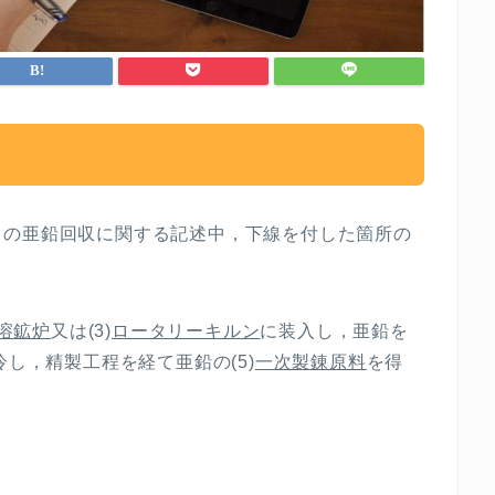
らの亜鉛回収に関する記述中，下線を付した箇所の
溶鉱炉
又は(3)
ロータリーキルン
に装入し，亜鉛を
冷し，精製工程を経て亜鉛の(5)
一次製錬原料
を得