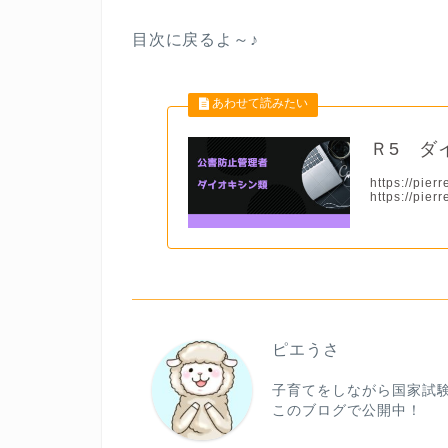
目次に戻るよ～♪
Ｒ5 ダ
https://pier
https://pierre
ピエうさ
子育てをしながら国家試
このブログで公開中！