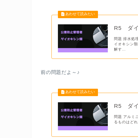
R5 ダ
問題 排水処
イオキシン
解す...
前の問題だよ
～♪
R5 ダ
問題 アルミ
るものはどれか