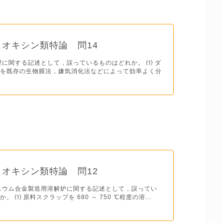
イオキシン類特論 問14
理に関する記述として，誤っているものはどれか。 ⑴ ダ
類を既存の生物膜法，嫌気消化法などによって効率よく分
イオキシン類特論 問12
ニウム合金製造用溶解炉に関する記述として，誤ってい
。 ⑴ 原料スクラップを 680 ～ 750 ℃程度の溶...