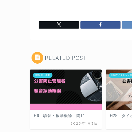
RELATED POST
R6騒音・振動
H28ダイオキシン
R6 騒音・振動概論 問11
H28 ダイ
2025年1月3日