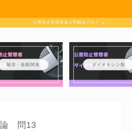
公害防止管理者過去問解説ブログ
騒音・振動関係
ダイオキシン類
論 問13