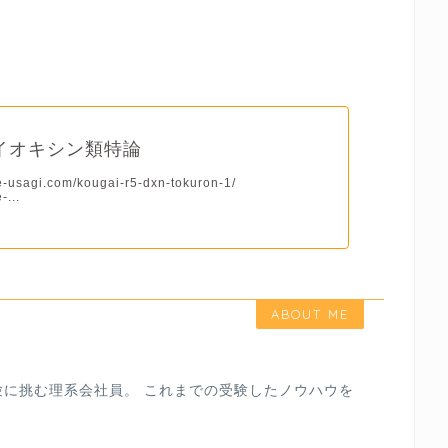
イオキシン類特論
re-usagi.com/kougai-r5-dxn-tokuron-1/
-...
ABOUT ME
験に挑む理系会社員。 これまでの受験したノウハウを