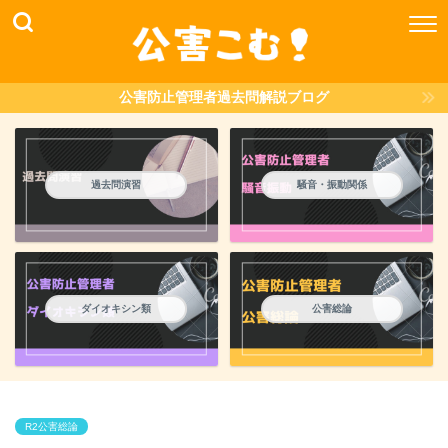
公害防止管理者過去問解説ブログ
過去問演習
騒音・振動関係
ダイオキシン類
公害総論
R2公害総論