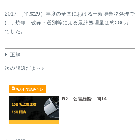
2017
（平成
29
）年度の全国における一般廃棄物処理で
は，焼却，破砕・選別等による最終処理量は約
386
万
t
でした。
正解．
次の問題だよ～♪
R2 公害総論 問14