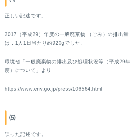
正しい記述です。
2017
（平成
29
）年度の一般廃棄物 （ごみ）の排出量
は，
1
人
1
日当たり約
920g
でした。
環境省「一般廃棄物の排出及び処理状況等（平成
29
年
度）について」より
https://www.env.go.jp/press/106564.html
⑸
誤った記述です。