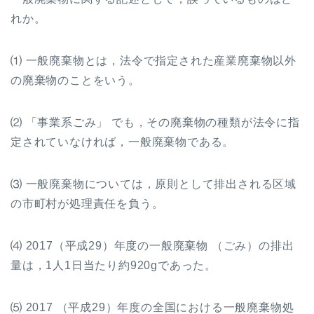
れか。
⑴ 一般廃棄物とは，法令で指定された産業廃棄物以外
の廃棄物のことをいう。
⑵ 「事業系ごみ」 でも，その廃棄物の種類が法令に指
定されていなければ，一般廃棄物である。
⑶ 一般廃棄物については，原則として排出される区域
の市町村が処理責任を負う。
⑷
2017
（平成
29
）年度の一般廃棄物 （ごみ）の排出
量は，
1
人
1
日当たり約
920g
であった。
⑸
2017
（平成
29
）年度の全国における一般廃棄物処