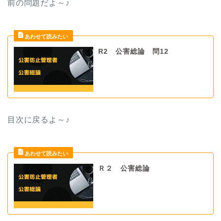
前の問題だよ
～♪
R2 公害総論 問12
目次に戻るよ～♪
Ｒ２ 公害総論