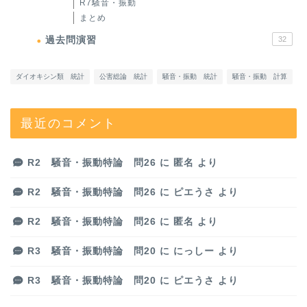
R7騒音・振動
まとめ
過去問演習
32
ダイオキシン類 統計
公害総論 統計
騒音・振動 統計
騒音・振動 計算
最近のコメント
R2 騒音・振動特論 問26
に
匿名
より
R2 騒音・振動特論 問26
に
ピエうさ
より
R2 騒音・振動特論 問26
に
匿名
より
R3 騒音・振動特論 問20
に
にっしー
より
R3 騒音・振動特論 問20
に
ピエうさ
より