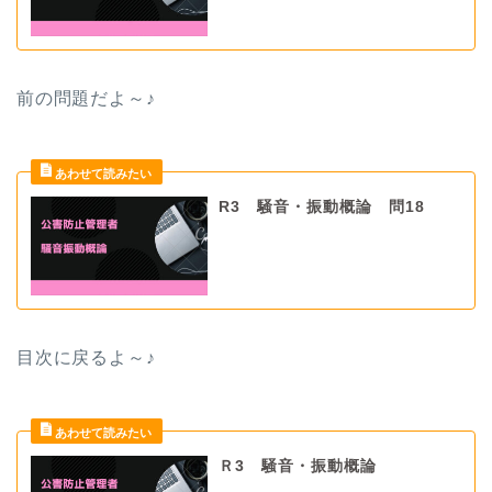
前の問題だよ
～♪
R3 騒音・振動概論 問18
目次に戻るよ～♪
Ｒ3 騒音・振動概論