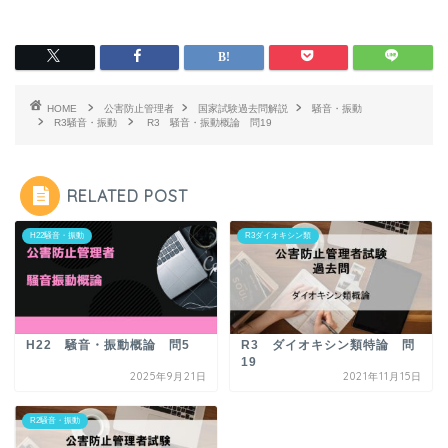
HOME
公害防止管理者
国家試験過去問解説
騒音・振動
R3騒音・振動
R3 騒音・振動概論 問19
RELATED POST
H22騒音・振動
R3ダイオキシン類
H22 騒音・振動概論 問5
R3 ダイオキシン類特論 問
19
2025年9月21日
2021年11月15日
R2騒音・振動