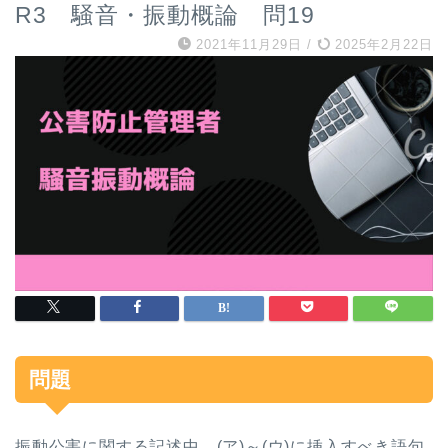
R3 騒音・振動概論 問19
2021年11月29日
/
2025年2月22日
問題
振動公害に関する記述中，
(
ア
)
～
(
ウ
)
に挿入すべき語句