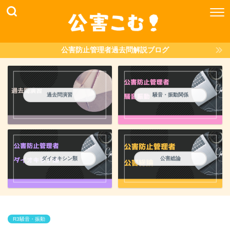
公害防止管理者過去問解説ブログ
過去問演習
騒音・振動関係
ダイオキシン類
公害総論
R3騒音・振動