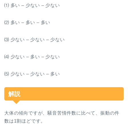
⑴
多い
–
少ない
–
少ない
⑵
多い
–
多い
–
多い
⑶
少ない
–
少ない
–
少ない
⑷
少ない
–
多い
–
少ない
⑸
少ない
–
少ない
–
多い
解説
大体の傾向ですが、騒音苦情件数に比べて、振動の件
数は
1
割ほどです。