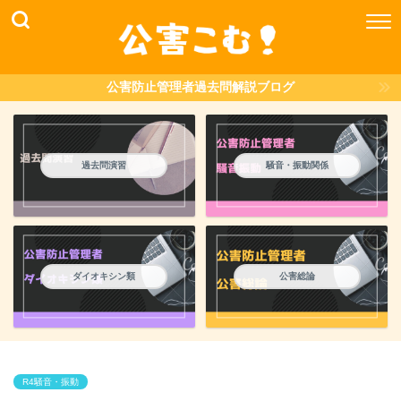
公害防止管理者過去問解説ブログ
過去問演習
騒音・振動関係
ダイオキシン類
公害総論
R4騒音・振動