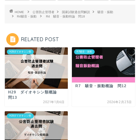
HOME
公害防止管理者
国家試験過去問解説
騒音・振動
R4騒音・振動
R4 騒音・振動特論 問18
RELATED POST
H29ダイオキシン類
R7騒音・振動
R7 騒音・振動概論 問12
H29 ダイオキシン類概論
問13
2021年1月6日
2026年2月23日
H29ダイオキシン類