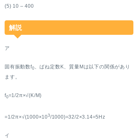
(5) 10 – 400
解説
ア
固有振動数
f
、ばね定数
K
、質量
M
は以下の関係があり
0
ます。
f
=1/2π×√(K/M)
0
3
=1/2π×√(1000×10
/1000)=32/2×3.14=5Hz
イ