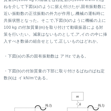
ねを介して下図
(a)
のように据え付けたが
,
固有振動数に
近い振動数の正弦振動の外力が作用し
,
機械の運転時に
共振状態となった。そこで
,
下図
(b)
のように機械の上に
100 kg
の付加質量
(m)
を取り付けて動吸振器による対
策を行いたい。減衰はないものとして
,
ア
,
イの の中に挿
入すべき数値の組合せとして
,
正しいものはどれか。
・下図
(a)
の系の固有振動数は ア
Hz
である。
・下図
(b)
の付加質量の下部に取り付けるばねのばね定
数
(k)
は イ
kN/m
である。