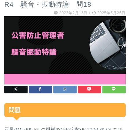
R4 騒音・振動特論 問18
2023年2月13日
/
2025年5月26日
問題
質量
(M)1000 kg
の機械をばね定数
(K)1000 kN/m
のば