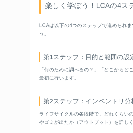
楽しく学ぼう！
LCA
の
4
ス
LCA
は以下の
4
つのステップで進められま
う。
第
1
ステップ：目的と範囲の設
「何のために調べるの？」「どこからど
最初に行います。
第
2
ステップ：インベントリ分
ライフサイクルの各段階で、どれくらい
やゴミが出たか（アウトプット）を詳し