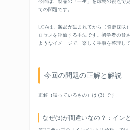
今回は、製品の「一生」を環境の視点で
ての問題です。
LCA
は、製品が生まれてから（資源採取
ロセスを評価する手法です。初学者の皆
ようなイメージで、楽しく手順を整理し
今回の問題の正解と解説
正解（誤っているもの）は
(3)
です。
なぜ
(3)
が間違いなの？：イン
第
2
ステップの「インベントリ分析」では