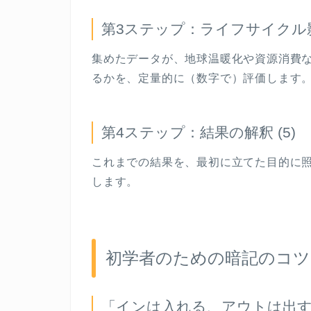
第
3
ステップ：ライフサイクル
集めたデータが、地球温暖化や資源消費
るかを、定量的に（数字で）評価します
第
4
ステップ：結果の解釈
(5)
これまでの結果を、最初に立てた目的に
します。
初学者のための暗記のコツ
「インは入れる、アウトは出