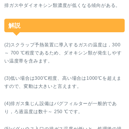
排ガス中ダイオキシン類濃度が低くなる傾向がある。
解説
(2)
スクラップ予熱装置に導入するガスの温度は，
300
～
700
℃
程度であるため、ダオキシン類が発生しやす
い温度帯を含みます。
(3)
低い場合は
300
℃
程度、高い場合は
1000
℃
を超えま
すので、変動は大きいと言えます。
(4)
排ガス集じん設備はバグフィルターが一般的であ
り，ろ過温度は数十～
250
℃
です。
(5)
バグハウス入口の排ガス温度が低いと，処理後の排