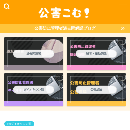
公害防止管理者過去問解説ブログ
過去問演習
騒音・振動関係
ダイオキシン類
公害総論
R5ダイオキシン類