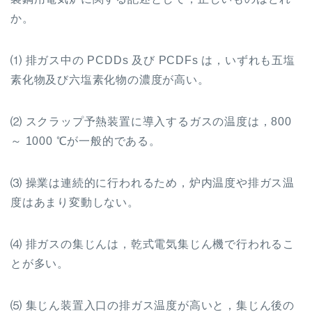
か。
⑴ 排ガス中の
PCDDs
及び
PCDFs
は，いずれも五塩
素化物及び六塩素化物の濃度が高い。
⑵ スクラップ予熱装置に導入するガスの温度は，
800
～
1000
℃
が一般的である。
⑶ 操業は連続的に行われるため，炉内温度や排ガス温
度はあまり変動しない。
⑷ 排ガスの集じんは，乾式電気集じん機で行われるこ
とが多い。
⑸ 集じん装置入口の排ガス温度が高いと，集じん後の