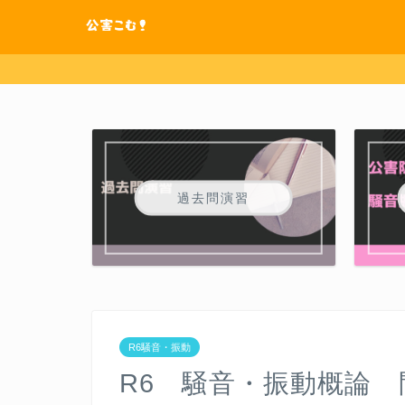
過去問演習
R6騒音・振動
R6 騒音・振動概論 