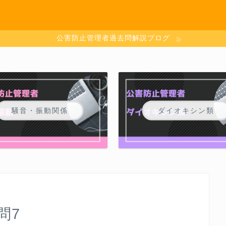
公害防止管理者過去問解説ブログ
騒音・振動関係
ダイオキシン類
問7