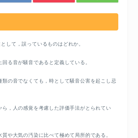
述として，誤っているものはどれか。
上回る音が騒音であると定義している。
種類の音でなくても，時として騒音公害を起こし忌
から，人の感覚を考慮した評価手法がとられてい
水質や大気の汚染に比べて極めて局所的である。