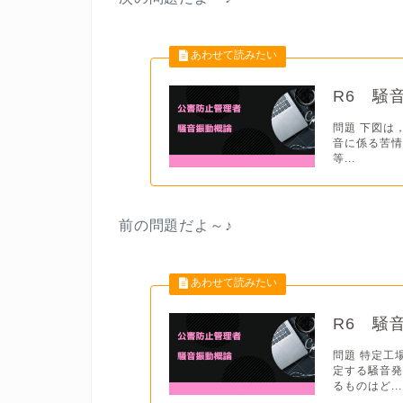
R6 騒
問題 下図は
音に係る苦
等...
前の問題だよ
～♪
R6 騒
問題 特定工
定する騒音
るものはど...