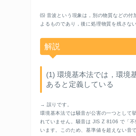
⑸ 音波という現象は，別の物質などの付
よるものであり，後に処理物質を残さな
解説
(1)
環境基本法では，環境
あると定義している
→
誤りです。
環境基本法では騒音が公害の一つとして
れていません。騒音は
JIS Z 8106
で「不
います。このため、基準値を超えない音