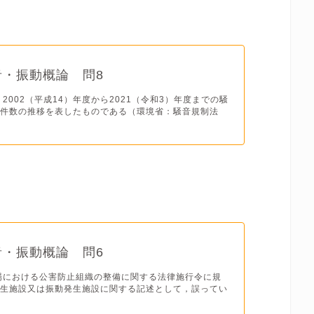
音・振動概論 問8
，2002（平成14）年度から2021（令和3）年度までの騒
情件数の推移を表したものである（環境省：騒音規制法
音・振動概論 問6
場における公害防止組織の整備に関する法律施行令に規
発生施設又は振動発生施設に関する記述として，誤ってい