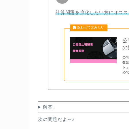
計算問題を強化したい方にオスス
公
の
公
数
ト
めて
解答．
次の問題だよ～♪