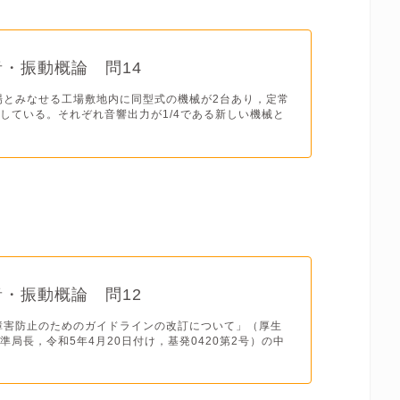
音・振動概論 問14
場とみなせる工場敷地内に同型式の機械が2台あり，定常
している。それぞれ音響出力が1/4である新しい機械と
音・振動概論 問12
障害防止のためのガイドラインの改訂について」（厚生
準局長，令和5年4月20日付け，基発0420第2号）の中