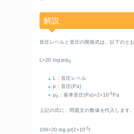
解説
音圧レベルと音圧の関係式は、以下のと
L=20 log p/p
0
L
：音圧レベル
p
：音圧
(Pa)
-5
p
：基準音圧
(Pa)=2×10
Pa
0
上記の式に、問題文の数値を代入します
-5
106=20 log p/(2×10
)