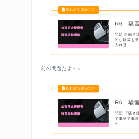
R6 騒
問題 自由音
的な騒音を発
入れ替...
前の問題だよ
～♪
R6 騒
問題 「騒音
労働省労働基
の「...