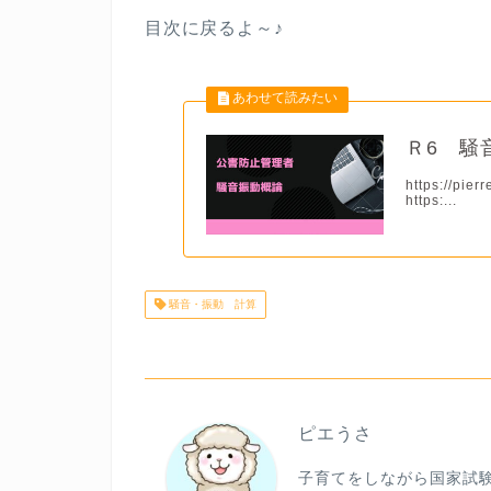
目次に戻るよ～♪
Ｒ6 騒
https://pie
https:...
騒音・振動 計算
ピエうさ
子育てをしながら国家試