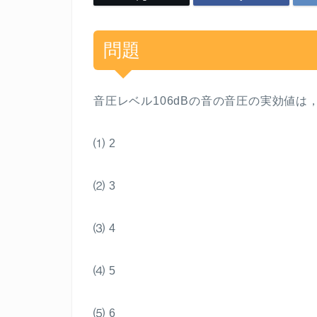
問題
音圧レベル
106dB
の音の音圧の実効値は
⑴
2
⑵
3
⑶
4
⑷
5
⑸
6