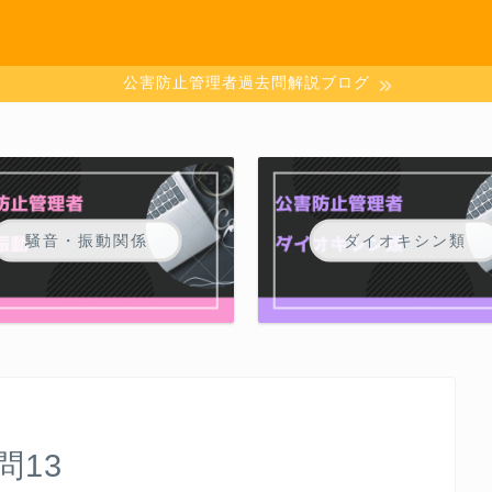
公害防止管理者過去問解説ブログ
騒音・振動関係
ダイオキシン類
問13