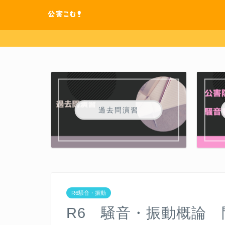
過去問演習
R6騒音・振動
R6 騒音・振動概論 