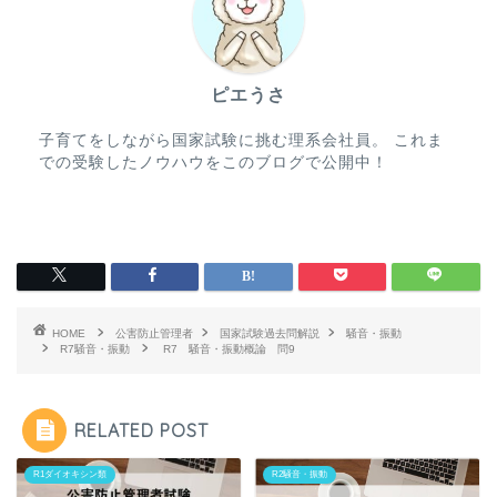
ピエうさ
子育てをしながら国家試験に挑む理系会社員。 これま
での受験したノウハウをこのブログで公開中！
HOME
公害防止管理者
国家試験過去問解説
騒音・振動
R7騒音・振動
R7 騒音・振動概論 問9
RELATED POST
R1ダイオキシン類
R2騒音・振動