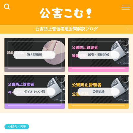
公害防止管理者過去問解説ブログ
過去問演習
騒音・振動関係
ダイオキシン類
公害総論
R7騒音・振動