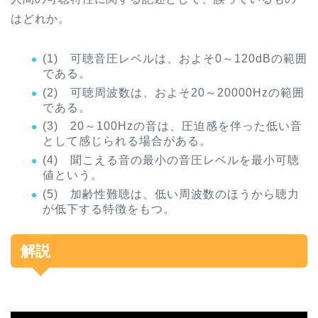
はどれか。
(1)
可聴音圧レベルは、およそ
0
～
120dB
の範囲
である。
(2)
可聴周波数は、およそ
20
～
20000Hz
の範囲
である。
(3)
20
～
100Hz
の音は、圧迫感を伴った低い音
として感じられる場合がある。
(4)
聞こえる音の最小の音圧レベルを最小可聴
値という。
(5)
加齢性難聴は、低い周波数のほうから聴力
が低下する特徴をもつ。
解説