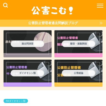
公害防止管理者過去問解説ブログ
過去問演習
騒音・振動関係
ダイオキシン類
公害総論
R4ダイオキシン類