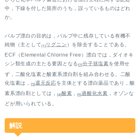
中，下線を付した箇所のうち，誤っているものはどれ
か。
パルプ漂白の目的は，パルプ中に残存している有機不
純物（主として
リグニン
）を除去することである。
⑴
ECF
（
Elemental Chlorine Free
）漂白では，ダイオキ
シン類生成の主たる要因となる
分子状塩素
を使用せ
⑵
ず，二酸化塩素と酸素系漂白剤を組み合わせる。二酸
化塩素は，
還元反応
を主体とする漂白薬品であり，酸
⑶
素系漂白剤としては，
酸素
，
過酸化水素
，オゾンな
⑷
⑸
どが用いられている。
解説