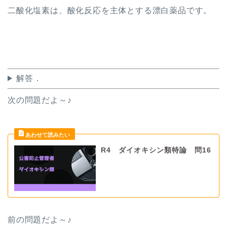
二酸化塩素は、酸化反応を主体とする漂白薬品です。
解答．
次の問題だよ～♪
R4 ダイオキシン類特論 問16
前の問題だよ
～♪