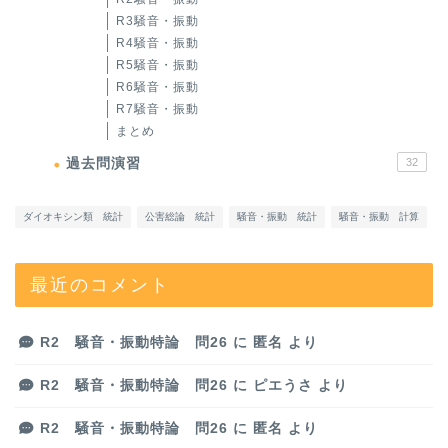
R3騒音・振動
R4騒音・振動
R5騒音・振動
R6騒音・振動
R7騒音・振動
まとめ
過去問演習
32
ダイオキシン類 統計
公害総論 統計
騒音・振動 統計
騒音・振動 計算
最近のコメント
R2 騒音・振動特論 問26
に
匿名
より
R2 騒音・振動特論 問26
に
ピエうさ
より
R2 騒音・振動特論 問26
に
匿名
より