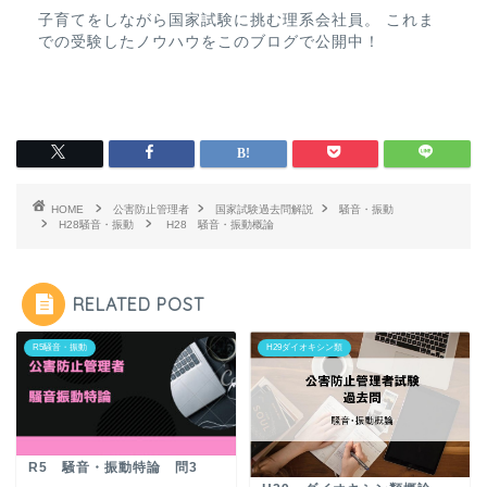
子育てをしながら国家試験に挑む理系会社員。 これま
での受験したノウハウをこのブログで公開中！
HOME
公害防止管理者
国家試験過去問解説
騒音・振動
H28騒音・振動
H28 騒音・振動概論
RELATED POST
R5騒音・振動
H29ダイオキシン類
R5 騒音・振動特論 問3