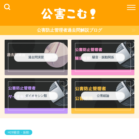
公害防止管理者過去問解説ブログ
過去問演習
騒音・振動関係
ダイオキシン類
公害総論
H28騒音・振動