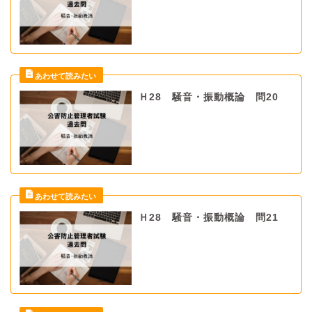
Ｈ28 騒音・振動概論 問20
Ｈ28 騒音・振動概論 問21